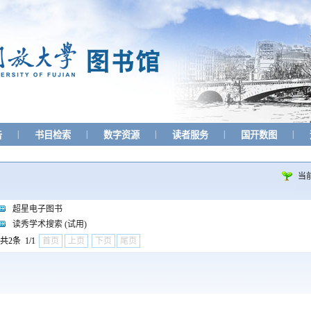
|
|
|
|
|
告
书目检索
数字资源
读者服务
国开数图
当
超星电子图书
读秀学术搜索 (试用)
共2条 1/1
首页
上页
下页
尾页